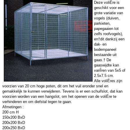
Deze voliËre is
geschikt voor een
grote variatie van
vogels (duiven,
parkieten,
papegaaien tot
zelfs roofvogels),
en†dit dankzij een
dak- en
bodempaneel
bestaande uit
gaas.† De
gaaswijdte kan
variÎren van 5x5 of
2.5x7.5 cm.
Alle voliËres zijn
voorzien van 20 cm hoge poten, dit om het vuil eronder snel en
gemakkelijk te kunnen verwijderen. Tevens is er een schuifslot, dat kan
voorzien worden van een hangslot, om het openen van de voliËre te
verhinderen en om diefstal tegen te gaan.
Afmetingen :
200 cm H
150x200 BxD
200x200 BxD
200x250 BxD