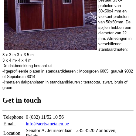
bestaat uit U-
profielen van
50x50x4 mm en
vierkant-profielen
van 50x50mm. De
spijlen hebben een
diameter van 22
mm. Afmetingen in
verschillende
standaardmaten:
3 x 3 m-3 x 3.5 m
3 x 4 m- 4 x 4 m
De dakbedekking bestaat uit:
-†geprofileerde platen in standaardkleuren : Moosgroen 6005, grauwit 9002
of Sepiabruin 8014.
-†metalen dakpanplaten in standaardkleuren : terracotta, zwart, bruin of
groen.
Get in touch
Telephone.
0 (032) 11/52 10 56
Email.
info@aerts-metalen.be
Senator A. Jeurissenlaan 1235 3520 Zonhoven,
Location.
Belgie