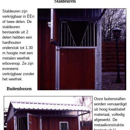
Staldeuren
Staldeuren zijn
verkrijgbaar in ÈÈn
of twee delen. De
staldeuren
bestaande uit 2
delen hebben een
hardhouten
onderstuk tot 1.30
m hoogte met een
metalen weefrek
erbovenop. Ze zijn
eveneens
verkrijgbaar zonder
het weefrek.
Buitenboxen
Onze buitenstallen
worden vervaardigd
uit hoog kwalitatief
materiaal, volledig
afgewerkt. De
metaalkonstruktie