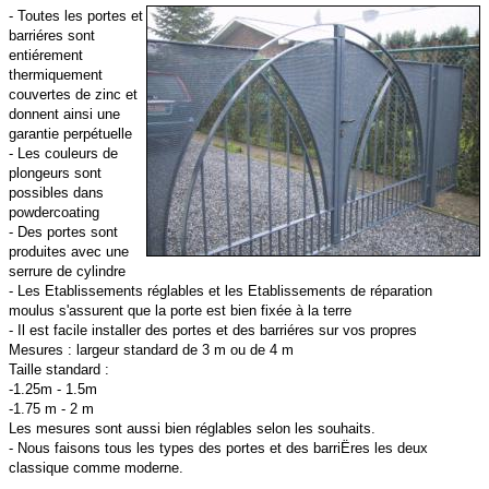
- Toutes les portes et
barriéres sont
entiérement
thermiquement
couvertes de zinc et
donnent ainsi une
garantie perpétuelle
- Les couleurs de
plongeurs sont
possibles dans
powdercoating
- Des portes sont
produites avec une
serrure de cylindre
- Les Etablissements réglables et les Etablissements de réparation
moulus s'assurent que la porte est bien fixée à la terre
- Il est facile installer des portes et des barriéres sur vos propres
Mesures : largeur standard de 3 m ou de 4 m
Taille standard :
-1.25m - 1.5m
-1.75 m - 2 m
Les mesures sont aussi bien réglables selon les souhaits.
- Nous faisons tous les types des portes et des barriËres les deux
classique comme moderne.