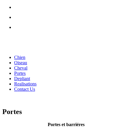
Chien
Oiseau
Cheval
Portes
Depliant
Realisations
Contact Us
Portes
Portes et barriéres