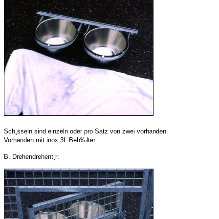
Sch¸sseln sind einzeln oder pro Satz von zwei vorhanden.
Vorhanden mit inox 3L Beh‰lter.
B. Drehendrehent¸r: