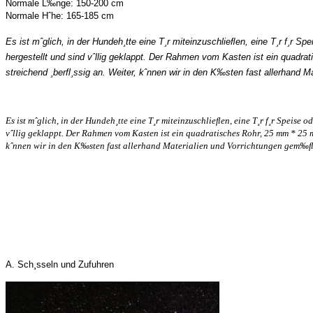
Normale L‰nge: 150-200 cm
Normale Hˆhe: 165-185 cm
Es ist mˆglich, in der Hundeh¸tte eine T¸r miteinzuschlieﬂen, eine T¸r f¸r 
hergestellt und sind vˆllig geklappt. Der Rahmen vom Kasten ist ein quad
streichend ¸berfl¸ssig an. Weiter, kˆnnen wir in den K‰sten fast allerhan
Es ist mˆglich, in der Hundeh¸tte eine T¸r miteinzuschlieﬂen, eine T¸r f¸r Speis
vˆllig geklappt. Der Rahmen vom Kasten ist ein quadratisches Rohr, 25 mm * 25 
kˆnnen wir in den K‰sten fast allerhand Materialien und Vorrichtungen gem‰ﬂ 
A. Sch¸sseln und Zufuhren