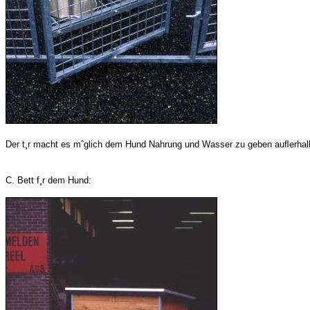
Der t¸r macht es mˆglich dem Hund Nahrung und Wasser zu geben auﬂerhalb
C. Bett f¸r dem Hund: