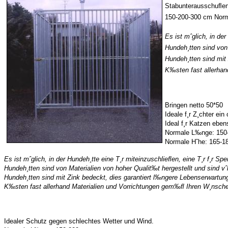
Stabunterausschuﬂen 
150-200-300 cm Norm
Es ist mˆglich, in de
Hundeh¸tten sind von
Hundeh¸tten sind mit
K‰sten fast allerhan
Bringen netto 50*50
Ideale f¸r Z¸chter ein 
Ideal f¸r Katzen eben
Normale L‰nge: 150
Normale Hˆhe: 165-1
Es ist mˆglich, in der Hundeh¸tte eine T¸r miteinzuschlieﬂen, eine T¸r f¸r S
Hundeh¸tten sind von Materialien von hoher Qualit‰t hergestellt und sind 
Hundeh¸tten sind mit Zink bedeckt, dies garantiert l‰ngere Lebenserwartung
K‰sten fast allerhand Materialien und Vorrichtungen gem‰ﬂ Ihren W¸nsche
Idealer Schutz gegen schlechtes Wetter und Wind.