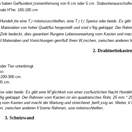
haben Gel‰ndest¸tzenentfernung von 8 cm oder 5 cm. Stabunterausschuﬂen s
ale Hˆhe: 165-185 cm
r Hundeh¸tte eine T¸r miteinzuschlieﬂen, eine T¸r f¸r Speise oder beide. Es gi
 Materialien von hoher Qualit‰t hergestellt und sind vˆllig geklappt. Der R
 Zink bedeckt, dies garantiert l‰ngere Lebenserwartung vom Kasten und macht 
d Materialien und Vorrichtungen gem‰ﬂ Ihren W¸nschen, zwischen anderen h
2. Drahtnettokaste
oder Tier unterbringt.
so.
-200-300 cm.
85 cm.
peise oder beide. Es gibt eine Mˆglichkeit von einer zus‰tzlichen Nacht Hundeh
vˆllig geklappt. Der Rahmen vom Kasten ist ein quadratisches Rohr, 25 mm * 
 vom Kasten und macht die Wartung und streichend ¸berfl¸ssig an. Weiter, kˆ
n, zwischen anderen hˆlzerne Rahmen, usw miteinschlieﬂen..
3. Schutzwand