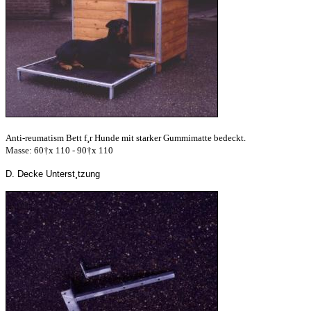
Anti-reumatism Bett f¸r Hunde mit starker Gummimatte bedeckt.
Masse: 60†x 110 - 90†x 110
D. Decke Unterst¸tzung