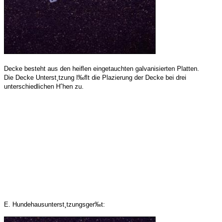
Decke besteht aus den heiﬂen eingetauchten galvanisierten Platten.
Die Decke Unterst¸tzung l‰ﬂt die Plazierung der Decke bei drei
unterschiedlichen Hˆhen zu.
E. Hundehausunterst¸tzungsger‰t: