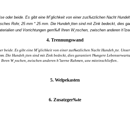
Speise oder beide. Es gibt eine Mˆglichkeit von einer zus‰tzlichen Nacht Hund
ratisches Rohr, 25 mm * 25 mm. Die Hundeh¸tten sind mit Zink bedeckt, dies
d Materialien und Vorrichtungen gem‰ﬂ Ihren W¸nschen, zwischen anderen hˆlz
4. Trennungswand
e oder beide. Es gibt eine Mˆglichkeit von einer zus‰tzlichen Nacht Hundeh¸tte. Un
mm. Die Hundeh¸tten sind mit Zink bedeckt, dies garantiert l‰ngere Lebenserwartu
Ihren W¸nschen, zwischen anderen hˆlzerne Rahmen, usw miteinschlieﬂen..
5. Welpekasten
6. Zusatzger‰te