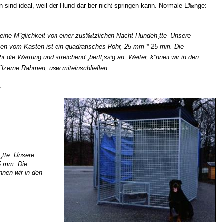
ind ideal, weil der Hund dar¸ber nicht springen kann. Normale L‰nge:
bt eine Mˆglichkeit von einer zus‰tzlichen Nacht Hundeh¸tte. Unsere
ahmen vom Kasten ist ein quadratisches Rohr, 25 mm * 25 mm. Die
die Wartung und streichend ¸berfl¸ssig an. Weiter, kˆnnen wir in den
ˆlzerne Rahmen, usw miteinschlieﬂen..
n
¸tte.
Unsere
25 mm. Die
nnen wir in den