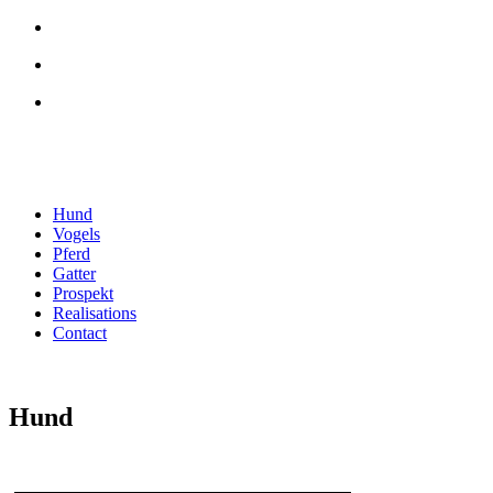
Hund
Vogels
Pferd
Gatter
Prospekt
Realisations
Contact
Hund