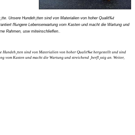
eh¸tte. Unsere Hundeh¸tten sind von Materialien von hoher Qualit‰t
 garantiert l‰ngere Lebenserwartung vom Kasten und macht die Wartung und
erne Rahmen, usw miteinschlieﬂen..
sere Hundeh¸tten sind von Materialien von hoher Qualit‰t hergestellt und sind
ng vom Kasten und macht die Wartung und streichend ¸berfl¸ssig an. Weiter,